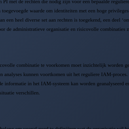
 PI met de rechten die nodig zijn voor een bepaalde reguliere
toegevoegde waarde om identiteiten met een hoge privileges 
aan een heel diverse set aan rechten is toegekend, een deel ‘
r de administratieve organisatie en risicovolle combinaties zi
sicovolle combinatie te voorkomen moet inzichtelijk worden g
en analyses kunnen voortkomen uit het reguliere IAM-proces. 
de informatie in het IAM-systeem kan worden geanalyseerd en 
ituatie verschillen.
 belang om vooraf goed te definiëren wat de organisatie wil be