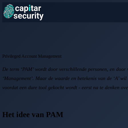
Privileged Account Management
De term ‘PAM’ wordt door verschillende personen, en door ve
‘Management’. Maar de waarde en betekenis van de ‘A’ wil no
voordat een dure tool gekocht wordt - eerst na te denken ove
Het idee van PAM