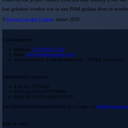
kan gekeken worden wat er aan PAM gedaan dient te worde
©
Steven van der Linden
, maart 2020
Contactgegevens
Telefoon:
+31 85 016 13 62
Email:
info@capitar-security.com
Voor een bezoek:
Louis Braillelaan 80, 2719 EK Zoetermeer
Administratieve gegevens
KvK nr.:
27270826
BTW nr.:
NL813678778B01
Bank:
NL05ABNA0487263383
Ons informatiebeveiligingsbeleid is op te vragen via
office@capitar-s
Hulp of vraag?