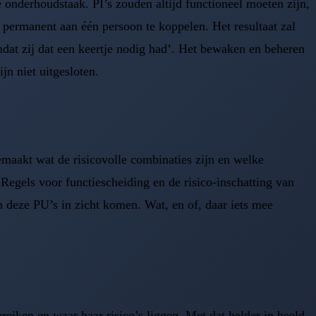
 onderhoudstaak. PI’s zouden altijd functioneel moeten zijn,
permanent aan één persoon te koppelen. Het resultaat zal
omdat zij dat een keertje nodig had’. Het bewaken en beheren
jn niet uitgesloten.
emaakt wat de risicovolle combinaties zijn en welke
Regels voor functiescheiding en de risico-inschatting van
deze PU’s in zicht komen. Wat, en of, daar iets mee
reiken en waar haar risico’s liggen. Met dat helder in beeld