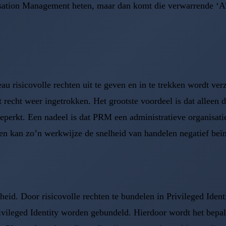
ation Management heten, maar dan komt die verwarrende ‘A’ w
risicovolle rechten uit te geven en in te trekken wordt verze
t recht weer ingetrokken. Het grootste voordeel is dat alleen
eperkt. Een nadeel is dat PRM een administratieve organisatie
ten kan zo’n werkwijze de snelheid van handelen negatief beï
eid. Door risicovolle rechten te bundelen in Privileged Ident
ivileged Identity worden gebundeld. Hierdoor wordt het bepa