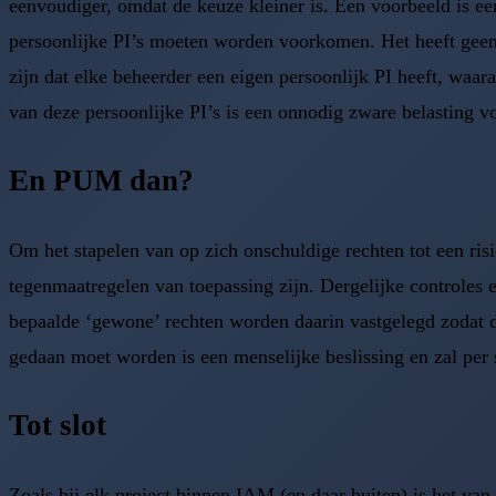
eenvoudiger, omdat de keuze kleiner is. Een voorbeeld is een
persoonlijke PI’s moeten worden voorkomen. Het heeft geen 
zijn dat elke beheerder een eigen persoonlijk PI heeft, waar
van deze persoonlijke PI’s is een onnodig zware belasting voo
En PUM dan?
Om het stapelen van op zich onschuldige rechten tot een ri
tegenmaatregelen van toepassing zijn. Dergelijke controles 
bepaalde ‘gewone’ rechten worden daarin vastgelegd zodat 
gedaan moet worden is een menselijke beslissing en zal per s
Tot slot
Zoals bij elk project binnen IAM (en daar buiten) is het van